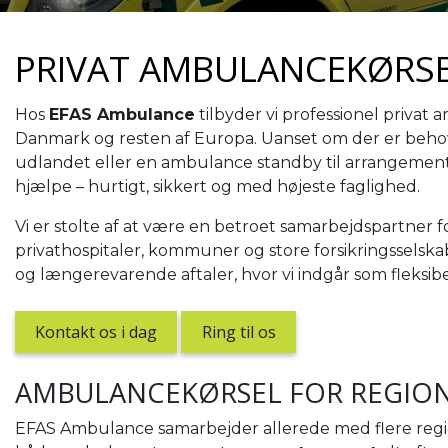
PRIVAT AMBULANCEKØRSE
Hos
EFAS Ambulance
tilbyder vi professionel privat
Danmark og resten af Europa. Uanset om der er behov 
udlandet eller en ambulance standby til arrangementer
hjælpe – hurtigt, sikkert og med højeste faglighed.
Vi er stolte af at være en betroet samarbejdspartner 
privathospitaler, kommuner og store forsikringsselsk
og længerevarende aftaler, hvor vi indgår som fleksibe
Kontakt os i dag
Ring til os
AMBULANCEKØRSEL FOR REGIO
EFAS Ambulance samarbejder allerede med flere regi