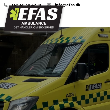
Gå
+45 40 50 42 10
info@efas.dk
til
hovedindhold