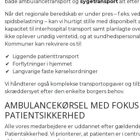
både ambulancetransport og
sygetransport
alt efter
Når det regionale beredskab er under pres – f.eks. v
spidsbelastning – kan vi hurtigt stille med disponib
kapacitet til interhospital transport samt planlagte over
ikke oplever unødig ventetid, og at sundhedspersonal
Kommuner kan rekvirere os til:
Liggende patienttransport
Forflytninger i hjemmet
Langvarige faste kørselsordninger
Vi håndterer også komplekse transportopgaver og tilbyde
skræddersyet efter den enkelte borgers behov.
AMBULANCEKØRSEL MED FOKUS 
PATIENTSIKKERHED
Alle vores medarbejdere er uddannet efter gældende
Patientsikkerhed. Vi prioriterer, at patienten er i centru