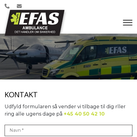
Gå
til
hovedindhold
KONTAKT
Udfyld formularen så vender vi tilbage til dig rller
ring alle ugens dage på
+45 40 50 42 10